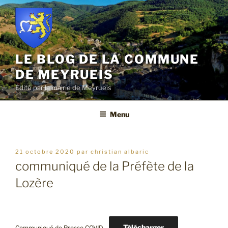
Aller
au
contenu
principal
LE BLOG DE LA COMMUNE
DE MEYRUEIS
Édité par la mairie de Meyrueis
Menu
publié
21 octobre 2020
par
christian albaric
le
communiqué de la Préfète de la
Lozère
Télécharger
Communiqué de Presse COVID