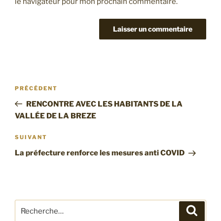
le navigateur pour mon prochain commentaire.
Navigation
Article
PRÉCÉDENT
de
précédent
RENCONTRE AVEC LES HABITANTS DE LA
l’article
VALLÉE DE LA BREZE
Article
SUIVANT
suivant
La préfecture renforce les mesures anti COVID
Recherche
Recher
pour