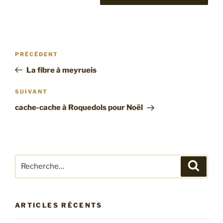
Navigation
Article
PRÉCÉDENT
de
précédent
La fibre à meyrueis
l’article
Article
SUIVANT
suivant
cache-cache à Roquedols pour Noël
Recherche
Recher
pour
:
ARTICLES RÉCENTS