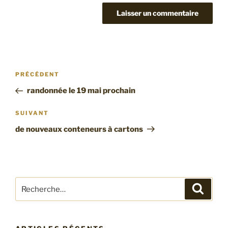
Navigation
Article
PRÉCÉDENT
de
précédent
randonnée le 19 mai prochain
l’article
Article
SUIVANT
suivant
de nouveaux conteneurs à cartons
Recherche
Recher
pour
: