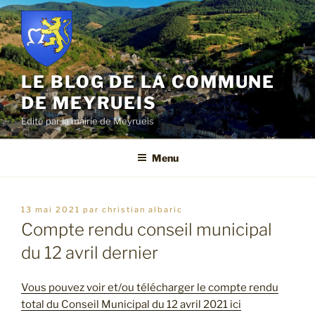
Aller
au
contenu
principal
LE BLOG DE LA COMMUNE
DE MEYRUEIS
Édité par la mairie de Meyrueis
Menu
publié
13 mai 2021
par
christian albaric
le
Compte rendu conseil municipal
du 12 avril dernier
Vous pouvez voir et/ou télécharger le compte rendu
total du Conseil Municipal du 12 avril 2021 ici