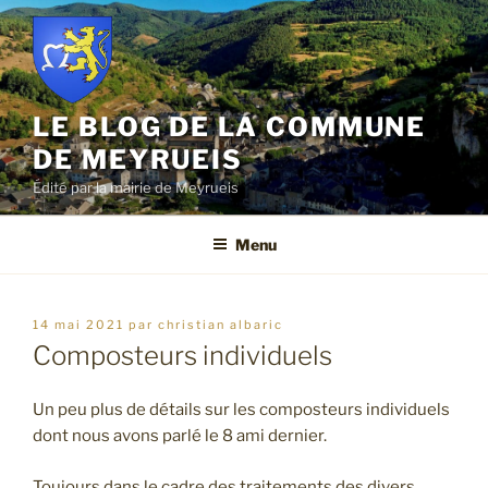
Aller
au
contenu
principal
LE BLOG DE LA COMMUNE
DE MEYRUEIS
Édité par la mairie de Meyrueis
Menu
publié
14 mai 2021
par
christian albaric
le
Composteurs individuels
Un peu plus de détails sur les composteurs individuels
dont nous avons parlé le 8 ami dernier.
Toujours dans le cadre des traitements des divers