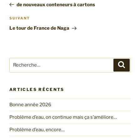
précédent
de nouveaux conteneurs à cartons
l’article
Article
SUIVANT
suivant
Le tour de France de Naga
Recherche
Recher
pour
:
ARTICLES RÉCENTS
Bonne année 2026
Problème d’eau, on continue mais ça s’améliore…
Problème d’eau, encore…