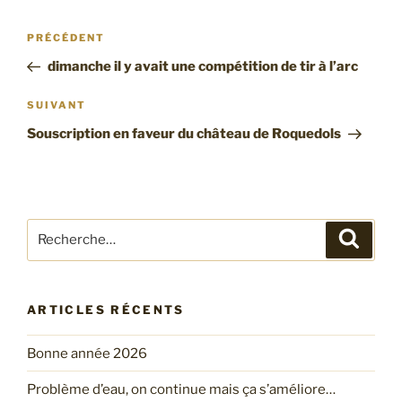
Navigation
Article
PRÉCÉDENT
de
précédent
dimanche il y avait une compétition de tir à l’arc
l’article
Article
SUIVANT
suivant
Souscription en faveur du château de Roquedols
Recherche
Recher
pour
:
ARTICLES RÉCENTS
Bonne année 2026
Problème d’eau, on continue mais ça s’améliore…