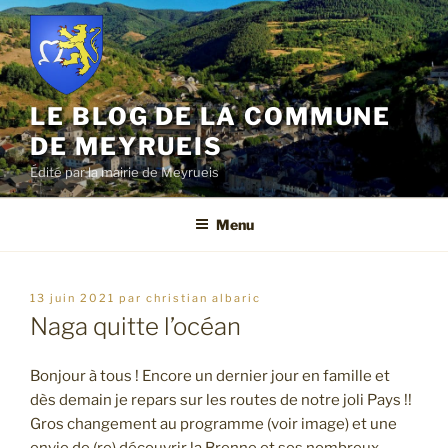
Aller
au
contenu
principal
LE BLOG DE LA COMMUNE
DE MEYRUEIS
Édité par la mairie de Meyrueis
Menu
publié
13 juin 2021
par
christian albaric
le
Naga quitte l’océan
Bonjour à tous ! Encore un dernier jour en famille et
dès demain je repars sur les routes de notre joli Pays !!
Gros changement au programme (voir image) et une