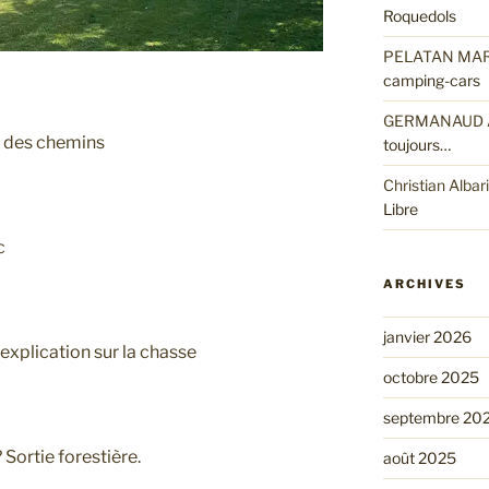
Roquedols
PELATAN MA
camping-cars
s
GERMANAUD A
ge des chemins
toujours…
Christian Albar
Libre
ac
ARCHIVES
janvier 2026
explication sur la chasse
octobre 2025
septembre 20
ortie forestière.
août 2025