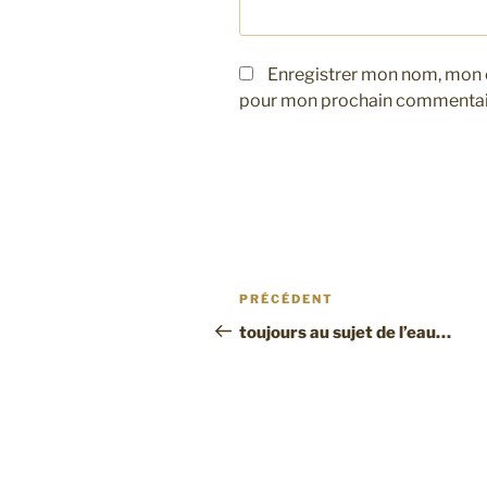
Enregistrer mon nom, mon e
pour mon prochain commentai
Navigation
Article
PRÉCÉDENT
de
précédent
toujours au sujet de l’eau…
l’article