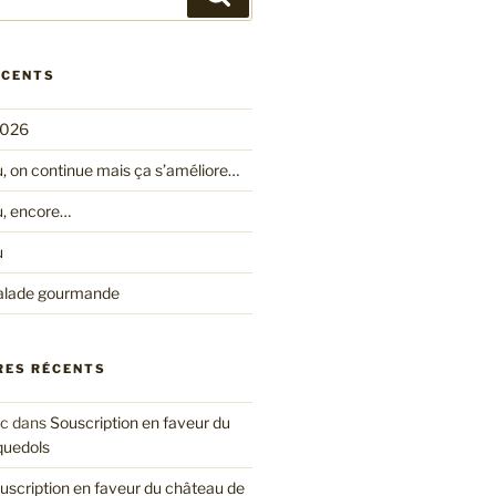
ÉCENTS
2026
, on continue mais ça s’améliore…
u, encore…
u
a balade gourmande
ES RÉCENTS
ic
dans
Souscription en faveur du
quedols
uscription en faveur du château de