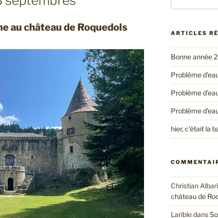
8 septembres
pour
:
mne au château de Roquedols
ARTICLES R
Bonne année 
Problème d’eau
Problème d’ea
Problème d’ea
hier, c’était l
COMMENTAIR
Christian Albar
château de Ro
Larible
dans
So