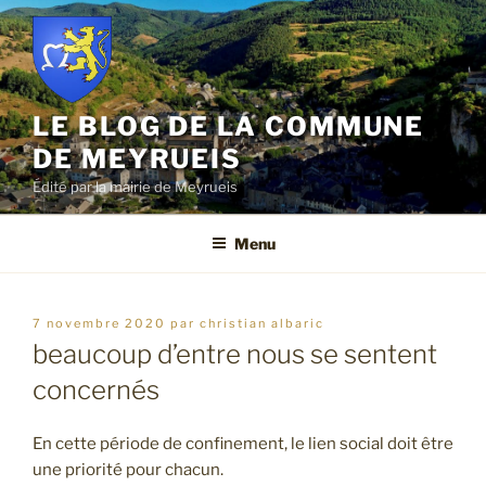
Aller
au
contenu
principal
LE BLOG DE LA COMMUNE
DE MEYRUEIS
Édité par la mairie de Meyrueis
Menu
publié
7 novembre 2020
par
christian albaric
le
beaucoup d’entre nous se sentent
concernés
En cette période de confinement, le lien social doit être
une priorité pour chacun.