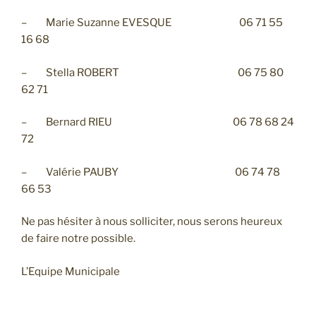
– Marie Suzanne EVESQUE 06 71 55
16 68
– Stella ROBERT 06 75 80
62 71
– Bernard RIEU 06 78 68 24
72
– Valérie PAUBY 06 74 78
66 53
Ne pas hésiter à nous solliciter, nous serons heureux
de faire notre possible.
L’Equipe Municipale