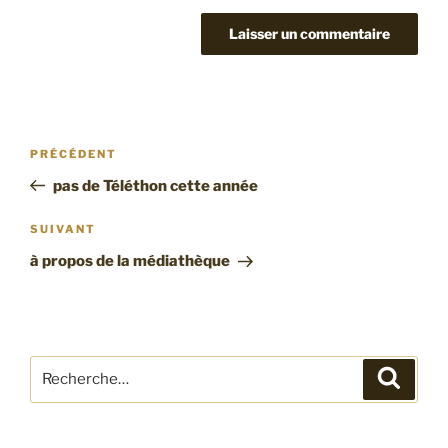
Navigation
Article
PRÉCÉDENT
de
précédent
pas de Téléthon cette année
l’article
Article
SUIVANT
suivant
à propos de la médiathèque
Recherche
Recher
pour
: