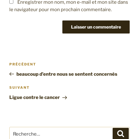
Enregistrer mon nom, mon e-mail et mon site dans
le navigateur pour mon prochain commentaire.
Navigation
Article
PRÉCÉDENT
de
précédent
beaucoup d’entre nous se sentent concernés
l’article
Article
SUIVANT
suivant
Ligue contre le cancer
Recherche
Recher
pour