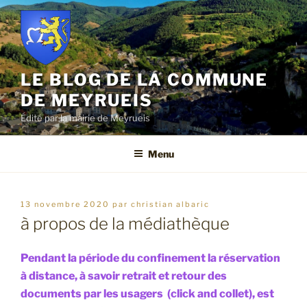
Aller
au
contenu
principal
LE BLOG DE LA COMMUNE
DE MEYRUEIS
Édité par la mairie de Meyrueis
Menu
publié
13 novembre 2020
par
christian albaric
le
à propos de la médiathèque
Pendant la période du confinement la réservation
à distance, à savoir retrait et retour des
documents par les usagers (click and collet), est